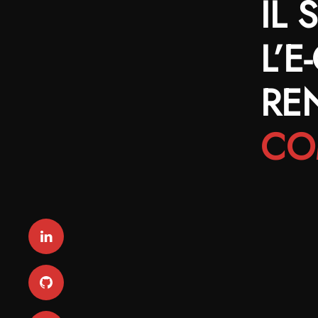
IL 
L’
RE
CO