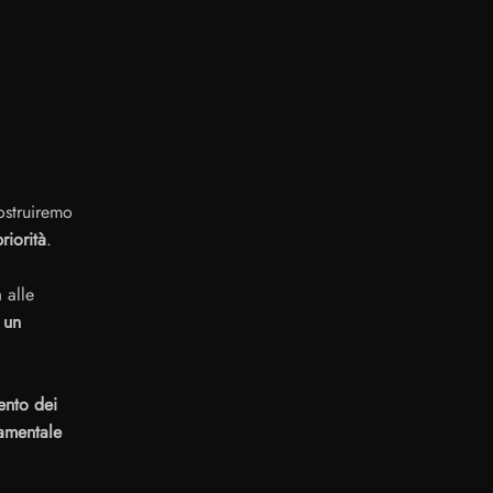
struiremo
riorità
.
 alle
 un
ento dei
amentale