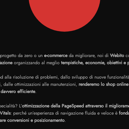
 progetto da zero o un
e-commerce
da migliorare, noi di
Webito
co
’azione
organizzando al meglio
tempistiche, economie, obiettivi e p
nd alla risoluzione di problemi, dallo sviluppo di nuove funzionalità
i, dalle ottimizzazioni alle manutenzioni,
renderemo lo shop online
davvero efficiente
.
ecialità? L’
ottimizzazione della PageSpeed attraverso il miglioram
itals
: perché un’esperienza di navigazione fluida e veloce è
fond
are conversioni e posizionamento
.