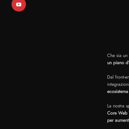
Che sia un
un piano d
Dal front-e
integrazion
ecosistema 
La nostra sp
Core Web V
per aument